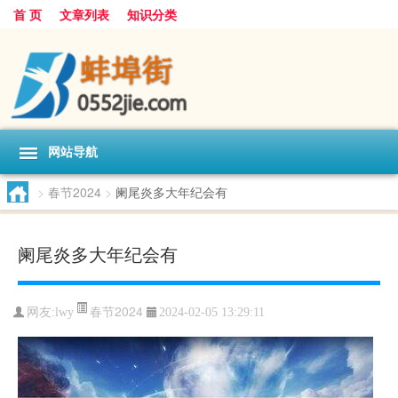
首 页
文章列表
知识分类
网站导航
>
春节2024
>
阑尾炎多大年纪会有
阑尾炎多大年纪会有
春节2024
网友:
lwy
2024-02-05 13:29:11