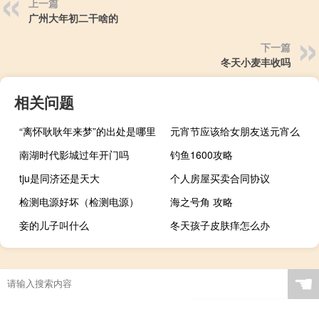
上一篇
广州大年初二干啥的
下一篇
冬天小麦丰收吗
相关问题
“离怀耿耿年来梦”的出处是哪里
元宵节应该给女朋友送元宵么
南湖时代影城过年开门吗
钓鱼1600攻略
tju是同济还是天大
个人房屋买卖合同协议
检测电源好坏（检测电源）
海之号角 攻略
妾的儿子叫什么
冬天孩子皮肤痒怎么办
☚