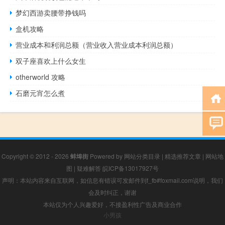
梦幻西游卖腰带挣钱吗
盒机攻略
营业成本和利润总额（营业收入营业成本利润总额）
双子座喜欢上什么女生
otherworld 攻略
石磨元宵怎么煮
Copyright © 2012 - 2026
蚌埠街
Powered by
网站分类目录
|
精选推荐文章
|
网站地
图
|
疑难解答
皖ICP备13017927号
声明：本站内容来自互联网，如信息有错误可发邮件到f_fb#foxmail.com说明，我们
会及时纠正，谢谢
本站仅为个人兴趣爱好，不接盈利性广告及商业合作
小男孩