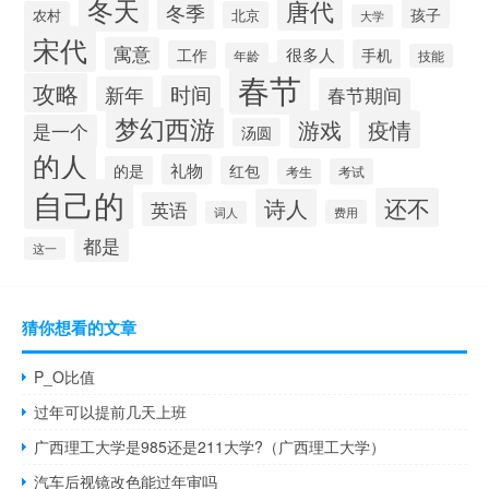
冬天
唐代
冬季
孩子
农村
北京
大学
宋代
寓意
很多人
手机
工作
年龄
技能
春节
攻略
时间
新年
春节期间
梦幻西游
游戏
疫情
是一个
汤圆
的人
礼物
的是
红包
考生
考试
自己的
还不
诗人
英语
费用
词人
都是
这一
猜你想看的文章
P_O比值
过年可以提前几天上班
广西理工大学是985还是211大学?（广西理工大学）
汽车后视镜改色能过年审吗