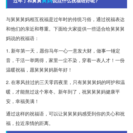
舅妈
过年了和舅舅
说点什么祝福语好呢?
与舅舅舅妈相互祝福是过年时的传统习俗，通过祝福表达
和他们的亲近和尊重。下面给大家提供一些适合给舅舅舅
妈说的祝福语：
1. 新年第一天，愿你马年一心一意发大财，做事一锤定
音，干活一举两得，家里一尘不染，穿着一表人才！一份
温暖祝福，愿舅舅舅妈新年好！
2. 在寒风挂过的三天零四夜里，只有舅舅舅妈的呵护和温
暖，才能熬过这个寒冬。新年到了，祝舅舅舅妈健康平
安，幸福美满！
通过这样的祝福语，可以让舅舅舅妈感受到你的关心和祝
福，拉近亲情的距离。