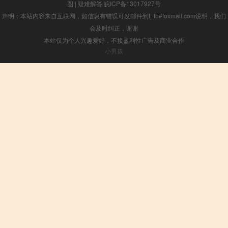
图
|
疑难解答
皖ICP备13017927号
声明：本站内容来自互联网，如信息有错误可发邮件到f_fb#foxmail.com说明，我们
会及时纠正，谢谢
本站仅为个人兴趣爱好，不接盈利性广告及商业合作
小男孩