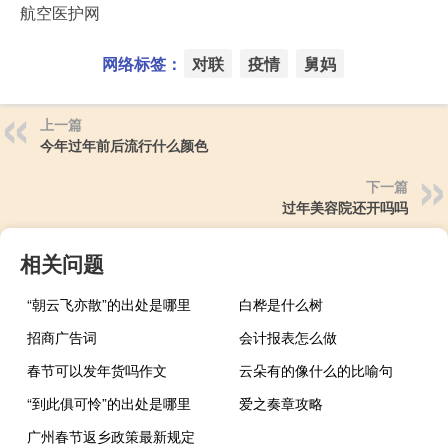
航空医护网
网络标签：
对联
疫情
舅妈
上一篇
今年过年前后流行什么颜色
下一篇
过年美容院还开吗吗
相关问题
“朝云飞亦散”的出处是哪里
白桦是什么树
招商广告词
会计报表怎么做
春节可以发年货吗作文
云朵有的像什么的比喻句
“到此俱可怜”的出处是哪里
爱之奏章攻略
广州春节返乡政策最新规定