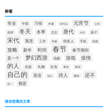
标签
元宵节
专业
习俗
中国
作者
你可以
公司
冬天
唐代
冬季
孩子
农村
北京
大学
宋代
寓意
很多人
手机
工作
年龄
技能
春节
攻略
时间
新年
春节期间
梦幻西游
游戏
疫情
是一个
汤圆
的人
礼物
的是
红包
考生
考试
自己的
还不
诗人
英语
费用
词人
都是
这一
猜你想看的文章