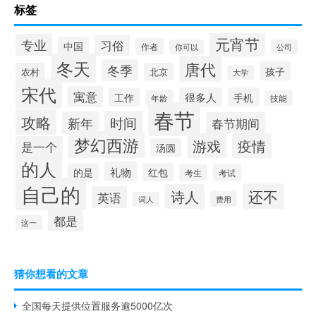
标签
元宵节
专业
习俗
中国
作者
你可以
公司
冬天
唐代
冬季
孩子
农村
北京
大学
宋代
寓意
很多人
手机
工作
年龄
技能
春节
攻略
时间
新年
春节期间
梦幻西游
游戏
疫情
是一个
汤圆
的人
礼物
的是
红包
考生
考试
自己的
还不
诗人
英语
费用
词人
都是
这一
猜你想看的文章
全国每天提供位置服务逾5000亿次