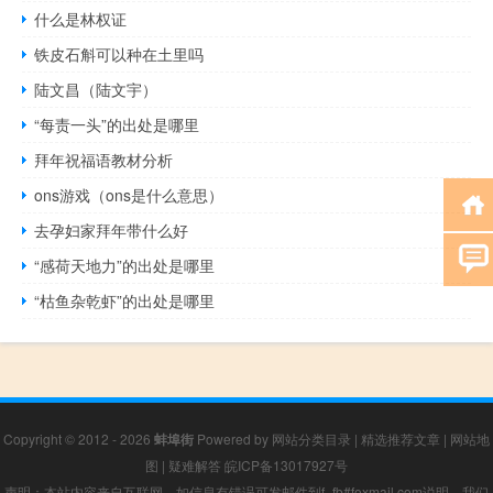
什么是林权证
铁皮石斛可以种在土里吗
陆文昌（陆文宇）
“每责一头”的出处是哪里
拜年祝福语教材分析
ons游戏（ons是什么意思）
去孕妇家拜年带什么好
“感荷天地力”的出处是哪里
“枯鱼杂乾虾”的出处是哪里
Copyright © 2012 - 2026
蚌埠街
Powered by
网站分类目录
|
精选推荐文章
|
网站地
图
|
疑难解答
皖ICP备13017927号
声明：本站内容来自互联网，如信息有错误可发邮件到f_fb#foxmail.com说明，我们