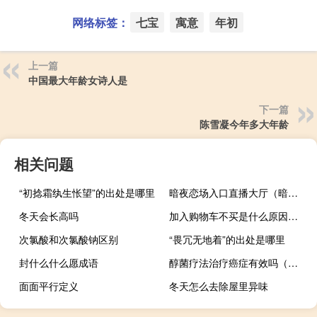
网络标签：
七宝
寓意
年初
上一篇
中国最大年龄女诗人是
下一篇
陈雪凝今年多大年龄
相关问题
“初捻霜纨生怅望”的出处是哪里
暗夜恋场入口直播大厅（暗夜恋场2站入口）
冬天会长高吗
加入购物车不买是什么原因（加入购物车）
次氯酸和次氯酸钠区别
“畏冗无地着”的出处是哪里
封什么什么愿成语
醇菌疗法治疗癌症有效吗（醇）
面面平行定义
冬天怎么去除屋里异味