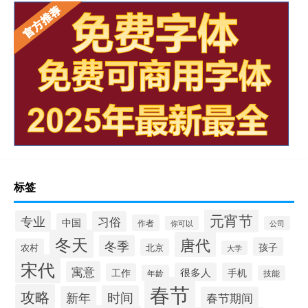
标签
元宵节
专业
习俗
中国
作者
你可以
公司
冬天
唐代
冬季
孩子
农村
北京
大学
宋代
寓意
很多人
手机
工作
年龄
技能
春节
攻略
时间
新年
春节期间