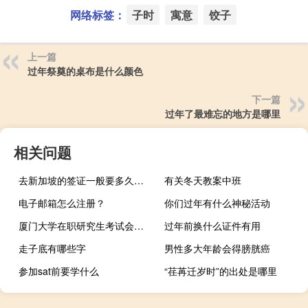
网络标签：
子时
寓意
饺子
上一篇
过年祭奠的桌布是什么颜色
下一篇
过年了最难忘的地方是哪里
相关问题
去新加坡的签证一般要多久办下来
有关冬天教案中班
电子邮箱怎么注册？
你们过年有什么神秘活动
厦门大学在职研究生考试会取消吗
过年前换什么证件有用
走子底有哪些字
男性多大年龄会得膀胱癌
参加sat前要学什么
“荏苒迁岁时”的出处是哪里