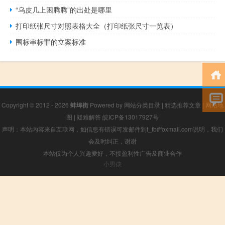
“乌皮几上困腾腾”的出处是哪里
打印纸张尺寸对照表格大全（打印纸张尺寸一览表）
围标串标罪的立案标准
Copyright © 2012 - 2026
蚌埠街
Powered by
网站分类目录
|
精选推荐文章
|
网站地
图
|
疑难解答
皖ICP备13017927号
声明：本站内容来自互联网，如信息有错误可发邮件到f_fb#foxmail.com说明，我们
会及时纠正，谢谢
本站仅为个人兴趣爱好，不接盈利性广告及商业合作
小男孩