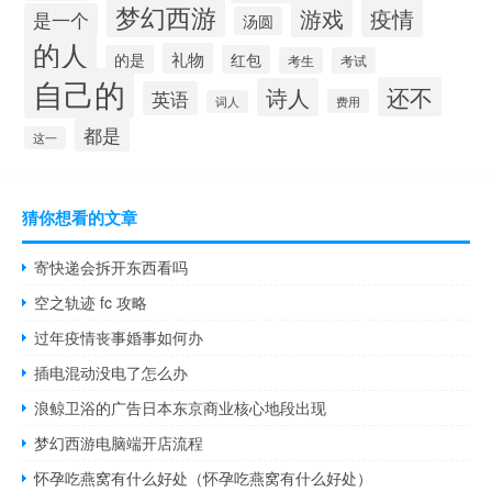
梦幻西游
游戏
疫情
是一个
汤圆
的人
礼物
的是
红包
考生
考试
自己的
还不
诗人
英语
费用
词人
都是
这一
猜你想看的文章
寄快递会拆开东西看吗
空之轨迹 fc 攻略
过年疫情丧事婚事如何办
插电混动没电了怎么办
浪鲸卫浴的广告日本东京商业核心地段出现
梦幻西游电脑端开店流程
怀孕吃燕窝有什么好处（怀孕吃燕窝有什么好处）