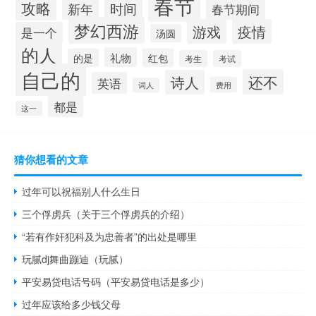
春节
攻略
时间
新年
春节期间
梦幻西游
游戏
疫情
是一个
汤圆
的人
礼物
的是
红包
考生
考试
自己的
还不
诗人
英语
费用
词人
都是
这一
猜你想看的文章
过年可以祝福别人什么生日
三个俘虏兵（关于三个俘虏兵的介绍）
“若有作奸犯科及为忠善者”的出处是哪里
玩腻dj舞曲蹦迪（玩腻）
平安易贷电话号码（平安易贷电话是多少）
过年应该给多少钱父母