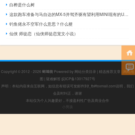
白桦是什么树
这款跑车准备与马自达的MX-5并驾齐驱有望利用MINI现有的UKL平台
钓鱼佬永不空军什么意思？什么梗
仙侠 师徒恋（仙侠师徒恋宠文小说）
Copyright © 2012 - 2026
蚌埠街
Powered by
网站分类目录
|
精选推荐文章
|
网站地
图
|
疑难解答
皖ICP备13017927号
声明：本站内容来自互联网，如信息有错误可发邮件到f_fb#foxmail.com说明，我们
会及时纠正，谢谢
本站仅为个人兴趣爱好，不接盈利性广告及商业合作
小男孩