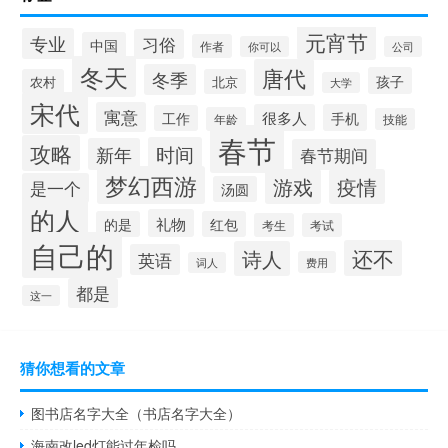
元宵节
专业
习俗
中国
作者
你可以
公司
冬天
唐代
冬季
孩子
农村
北京
大学
宋代
寓意
很多人
手机
工作
年龄
技能
春节
攻略
时间
新年
春节期间
梦幻西游
游戏
疫情
是一个
汤圆
的人
礼物
的是
红包
考生
考试
自己的
还不
诗人
英语
费用
词人
都是
这一
猜你想看的文章
图书店名字大全（书店名字大全）
海南改led灯能过年检吗