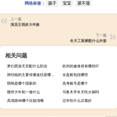
网络标签：
孩子
宝宝
尿不湿
上一篇
演员王强多大年龄
下一篇
冬天工装裤配什么外套
相关问题
梦幻西游天宫配什么职业
杭州的健身房有哪些吖
肺结核的主要传播途径是哪种（肺结核的主要传播途径）
全盘账包括哪些
唢呐是哪个国家的
高考账号是哪个
赣州大年初一做什么
乌鲁木齐冬天吃火锅吗
高清跟4k哪个比较清晰
过年吃什么豆腐好