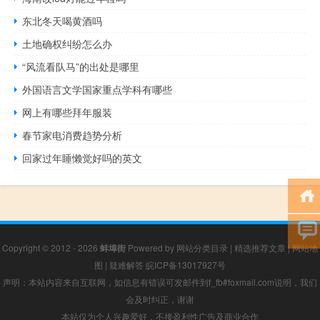
东北冬天喝黄酒吗
土地确权纠纷怎么办
“风流看队马”的出处是哪里
外国语言文学国家重点学科有哪些
网上有哪些拜年服装
春节家电消费趋势分析
回家过年睡懒觉好吗的英文
Copyright © 2012 - 2026
蚌埠街
Powered by
网站分类目录
|
精选推荐文章
|
网站地
图
|
疑难解答
皖ICP备13017927号
声明：本站内容来自互联网，如信息有错误可发邮件到f_fb#foxmail.com说明，我们
会及时纠正，谢谢
本站仅为个人兴趣爱好，不接盈利性广告及商业合作