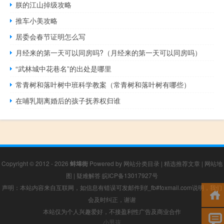
朕的江山掉级攻略
推车小美攻略
居委会春节证明怎么写
月经来的第一天可以同房吗?（月经来的第一天可以同房吗）
“武林城中花巷名”的出处是哪里
常青树和落叶树中班科学教案（常青树和落叶树有哪些）
在哺乳期离婚后的孩子抚养权归谁
Copyright © 2012 - 2026
蚌埠街
Powered by
网站分类目录
|
精选推荐文章
|
网站地
图
|
疑难解答
皖ICP备13017927号
声明：本站内容来自互联网，如信息有错误可发邮件到f_fb#foxmail.com说明，我们
会及时纠正，谢谢
本站仅为个人兴趣爱好，不接盈利性广告及商业合作
小男孩