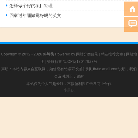
怎样做个好的项目经理
回家过年睡懒觉好吗的英文
Copyright © 2012 - 2026
蚌埠街
Powered by
网站分类目录
|
精选推荐文章
|
网站地
图
|
疑难解答
皖ICP备13017927号
声明：本站内容来自互联网，如信息有错误可发邮件到f_fb#foxmail.com说明，我们
会及时纠正，谢谢
本站仅为个人兴趣爱好，不接盈利性广告及商业合作
小男孩