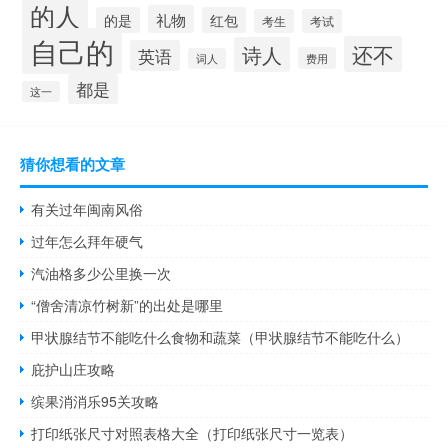
的人
礼物
的是
红包
考生
考试
自己的
还不
诗人
英语
费用
词人
都是
这一
猜你想看的文章
有关过年闽南风俗
过年怎么拜年硬气
汽油格多少公里换一次
“僧舍清凉竹树新”的出处是哪里
甲状腺结节不能吃什么食物和蔬菜（甲状腺结节不能吃什么）
庇护山庄攻略
缤果消消乐95关攻略
打印纸张尺寸对照表格大全（打印纸张尺寸一览表）