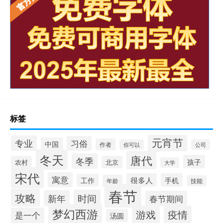
标签
元宵节
专业
习俗
中国
作者
你可以
公司
冬天
唐代
冬季
孩子
农村
北京
大学
宋代
寓意
很多人
手机
工作
年龄
技能
春节
攻略
时间
新年
春节期间
梦幻西游
游戏
疫情
是一个
汤圆