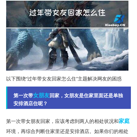
以下围绕“过年带女友回家怎么住”主题解决网友的困惑
女朋友
第一次带
回家，女朋友是住家里面还是单独
安排酒店住呢？
家庭
第一次带女朋友回家，应该考虑到两人的相处状况和
环境，再综合判断住家里还是安排酒店。如果你们的相处