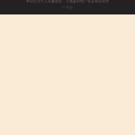
本站仅为个人兴趣爱好，不接盈利性广告及商业合作
小男孩