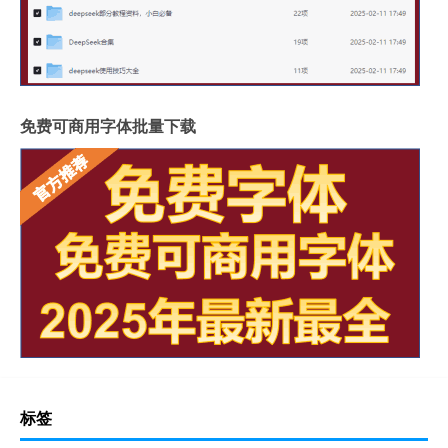
免费可商用字体批量下载
标签