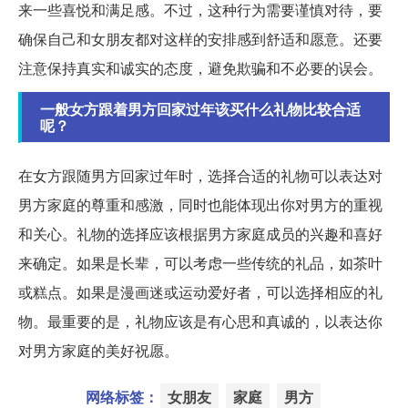
来一些喜悦和满足感。不过，这种行为需要谨慎对待，要
确保自己和女朋友都对这样的安排感到舒适和愿意。还要
注意保持真实和诚实的态度，避免欺骗和不必要的误会。
一般女方跟着男方回家过年该买什么礼物比较合适
呢？
在女方跟随男方回家过年时，选择合适的礼物可以表达对
男方家庭的尊重和感激，同时也能体现出你对男方的重视
和关心。礼物的选择应该根据男方家庭成员的兴趣和喜好
来确定。如果是长辈，可以考虑一些传统的礼品，如茶叶
或糕点。如果是漫画迷或运动爱好者，可以选择相应的礼
物。最重要的是，礼物应该是有心思和真诚的，以表达你
对男方家庭的美好祝愿。
网络标签：
女朋友
家庭
男方