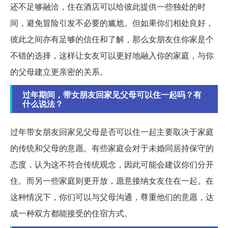
还不足够融洽，住在酒店可以给彼此提供一些独处的时
间，避免冒险引发不必要的尴尬。但如果你们相处良好，
彼此之间亦有足够的信任和了解，那么女朋友住你家是个
不错的选择，这样让女友可以更好地融入你的家庭，与你
的父母建立更亲密的关系。
过年期间，带女朋友回家见父母可以住一起吗？有
什么说法？
过年带女朋友回家见父母是否可以住一起主要取决于家庭
的传统和父母的意愿。有些家庭会对于未婚同居持保守的
态度，认为这不符合传统观念，因此可能会建议你们分开
住。而另一些家庭则更开放，愿意接纳女友住在一起。在
这种情况下，你们可以与父母沟通，尊重他们的意愿，达
成一种双方都能接受的住宿方式。