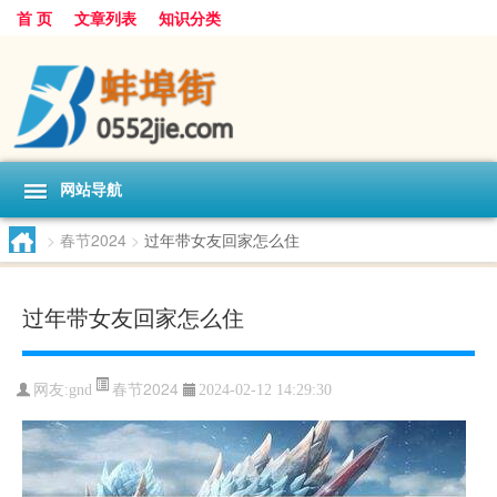
首 页
文章列表
知识分类
网站导航
>
春节2024
>
过年带女友回家怎么住
过年带女友回家怎么住
春节2024
网友:
gnd
2024-02-12 14:29:30