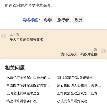
前往欧洲旅游时要注意保暖。
网络标签：
冬季
旅行者
欧洲
上一篇
多大年龄适合喝黄芪水
下一篇
为什么冬天不能按摩刮痧
相关问题
米白色鞋子搭配什么颜色的休闲裤子
“细读箕畴”的出处是哪里
中国医学院肿瘤医院官网首页（中国医学院肿瘤医院官网）
黑石集团CEO苏世民：美联储对通胀产生了“相当不错的影响”
昆明交通罚款在哪里交
上海黄浦区动迁规划一览表（上海黄浦区动迁规划）
搞篮球培训需要什么
小孩元宵节看灯买啥