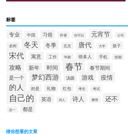
标签
元宵节
专业
习俗
中国
作者
你可以
公司
冬天
唐代
冬季
孩子
农村
北京
大学
宋代
寓意
很多人
手机
工作
年龄
技能
春节
攻略
时间
新年
春节期间
梦幻西游
游戏
疫情
是一个
汤圆
的人
礼物
的是
红包
考生
考试
自己的
还不
诗人
英语
费用
词人
都是
这一
猜你想看的文章