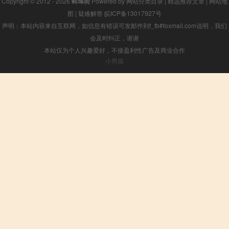
Copyright © 2012 - 2026
蚌埠街
Powered by
网站分类目录
|
精选推荐文章
|
网站地
图
|
疑难解答
皖ICP备13017927号
声明：本站内容来自互联网，如信息有错误可发邮件到f_fb#foxmail.com说明，我们
会及时纠正，谢谢
本站仅为个人兴趣爱好，不接盈利性广告及商业合作
小男孩