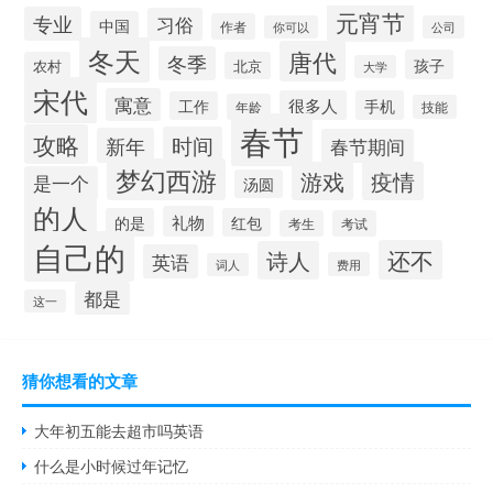
元宵节
专业
习俗
中国
作者
你可以
公司
冬天
唐代
冬季
孩子
农村
北京
大学
宋代
寓意
很多人
手机
工作
年龄
技能
春节
攻略
时间
新年
春节期间
梦幻西游
游戏
疫情
是一个
汤圆
的人
礼物
的是
红包
考生
考试
自己的
还不
诗人
英语
费用
词人
都是
这一
猜你想看的文章
大年初五能去超市吗英语
什么是小时候过年记忆