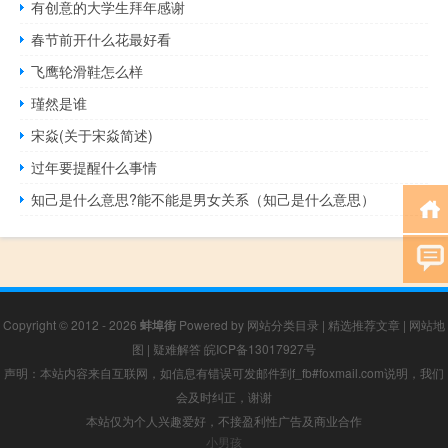
有创意的大学生拜年感谢
春节前开什么花最好看
飞鹰轮滑鞋怎么样
瑾然是谁
宋焱(关于宋焱简述)
过年要提醒什么事情
知己是什么意思?能不能是男女关系（知己是什么意思）
Copyright © 2012 - 2026
蚌埠街
Powered by
网站分类目录
|
精选推荐文章
|
网站地
图
|
疑难解答
皖ICP备13017927号
声明：本站内容来自互联网，如信息有错误可发邮件到f_fb#foxmail.com说明，我们
会及时纠正，谢谢
本站仅为个人兴趣爱好，不接盈利性广告及商业合作
小男孩