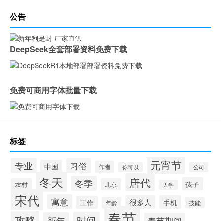
公告
DeepSeek全套部署资料免费下载
免费可商用字体批量下载
标签
元宵节
专业
习俗
中国
作者
你可以
公司
冬天
唐代
冬季
孩子
农村
北京
大学
宋代
寓意
很多人
手机
工作
年龄
技能
春节
攻略
时间
新年
春节期间