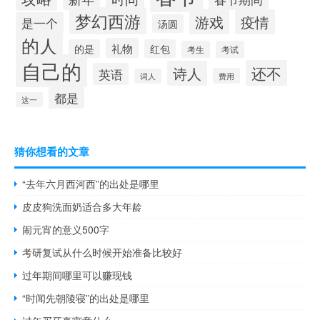
梦幻西游
游戏
疫情
是一个
汤圆
的人
礼物
的是
红包
考生
考试
自己的
还不
诗人
英语
费用
词人
都是
这一
猜你想看的文章
“去年六月西河西”的出处是哪里
皮皮狗洗面奶适合多大年龄
闹元宵的意义500字
考研复试从什么时候开始准备比较好
过年期间哪里可以赚现钱
“时闻先朝陵寝”的出处是哪里