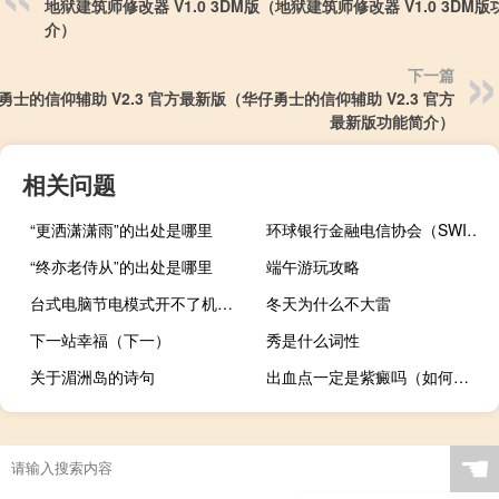
地狱建筑师修改器 V1.0 3DM版（地狱建筑师修改器 V1.0 3DM
介）
下一篇
勇士的信仰辅助 V2.3 官方最新版（华仔勇士的信仰辅助 V2.3 官方
最新版功能简介）
相关问题
“更洒潇潇雨”的出处是哪里
环球银行金融电信协会（SWIFT）数据显示人民币国际支付份额8月升至创出纪录新高的3.47%国际排名维持全球第五
“终亦老侍从”的出处是哪里
端午游玩攻略
台式电脑节电模式开不了机（电脑节电模式开不了机怎么办）
冬天为什么不大雷
下一站幸福（下一）
秀是什么词性
关于湄洲岛的诗句
出血点一定是紫癜吗（如何判断血点还是紫癜）
☚