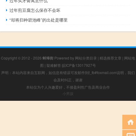
过年买牙膏寓意什么
过年煎豆腐怎么保存不会坏
“却将归种碧池峰”的出处是哪里
Copyright © 2012 - 2026
蚌埠街
Powered by
网站分类目录
|
精选推荐文章
|
网站地
图
|
疑难解答
皖ICP备13017927号
声明：本站内容来自互联网，如信息有错误可发邮件到f_fb#foxmail.com说明，我们
会及时纠正，谢谢
本站仅为个人兴趣爱好，不接盈利性广告及商业合作
小男孩