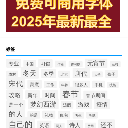
标签
元宵节
专业
习俗
中国
作者
你可以
公司
冬天
唐代
冬季
孩子
农村
北京
大学
宋代
寓意
很多人
手机
工作
年龄
技能
春节
攻略
时间
新年
春节期间
梦幻西游
游戏
疫情
是一个
汤圆
的人
礼物
的是
红包
考生
考试
自己的
还不
诗人
英语
费用
词人