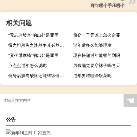
拜年哪个手压哪个
相关问题
“无忘老坡言”的出处是哪里
偷窃一千元以上怎么定罪
得之坦然失之淡然争其必然顺其自然出处（得之坦然 失之淡然 争其必然 顺其自然是什么意思）
过年后多久能够理发
“宴坐维摩椅”的出处是哪里
现在快递过年能收的到吗
点点点过年怎么说呢
男孩睡觉要穿袜子吗冬天
健身后肌肉酸疼还能继续健身吗（健身后肌肉酸痛还能继续锻炼）
过年要吃哪些饭菜呢
☚
公告