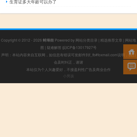
生育证多大年龄可以办了
Copyright © 2012 - 2026
蚌埠街
Powered by
网站分类目录
|
精选推荐文章
|
网站地
图
|
疑难解答
皖ICP备13017927号
声明：本站内容来自互联网，如信息有错误可发邮件到f_fb#foxmail.com说明，我们
会及时纠正，谢谢
本站仅为个人兴趣爱好，不接盈利性广告及商业合作
小男孩