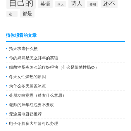
自己的
还不
诗人
英语
费用
词人
都是
这一
猜你想看的文章
指天求虐什么梗
你的妈妈是怎么拜年的英语
细菌性肠炎怎么治疗好得快（什么是细菌性肠炎）
冬天女性燥热的原因
为什么冬天膝盖冰凉
处朋友啥意思（处友什么意思）
老师的拜年红包要不要收
无涂层电饼铛推荐
电子令牌多大年龄可以办理