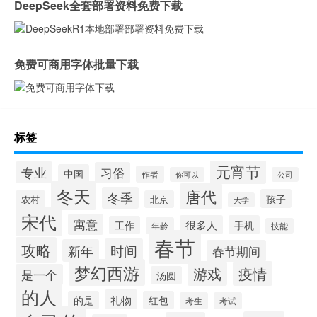
DeepSeek全套部署资料免费下载
免费可商用字体批量下载
标签
元宵节
专业
习俗
中国
作者
你可以
公司
冬天
唐代
冬季
孩子
农村
北京
大学
宋代
寓意
很多人
手机
工作
年龄
技能
春节
攻略
时间
新年
春节期间
梦幻西游
游戏
疫情
是一个
汤圆
的人
礼物
的是
红包
考生
考试