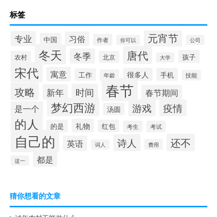
标签
元宵节
专业
习俗
中国
作者
你可以
公司
冬天
唐代
冬季
孩子
农村
北京
大学
宋代
寓意
很多人
手机
工作
年龄
技能
春节
攻略
时间
新年
春节期间
梦幻西游
游戏
疫情
是一个
汤圆
的人
礼物
的是
红包
考生
考试
自己的
还不
诗人
英语
费用
词人
都是
这一
猜你想看的文章