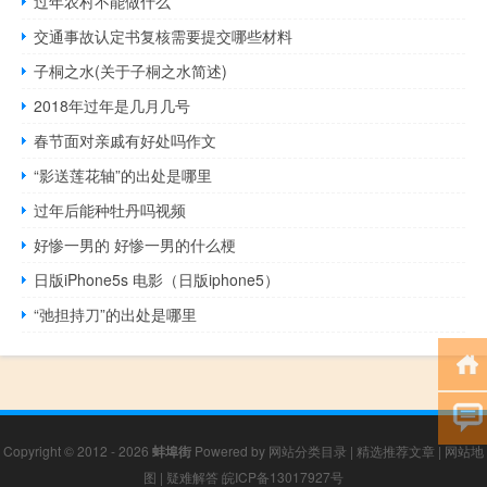
过年农村不能做什么
交通事故认定书复核需要提交哪些材料
子桐之水(关于子桐之水简述)
2018年过年是几月几号
春节面对亲戚有好处吗作文
“影送莲花轴”的出处是哪里
过年后能种牡丹吗视频
好惨一男的 好惨一男的什么梗
日版iPhone5s 电影（日版iphone5）
“弛担持刀”的出处是哪里
Copyright © 2012 - 2026
蚌埠街
Powered by
网站分类目录
|
精选推荐文章
|
网站地
图
|
疑难解答
皖ICP备13017927号