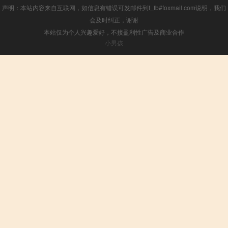
声明：本站内容来自互联网，如信息有错误可发邮件到f_fb#foxmail.com说明，我们
会及时纠正，谢谢
本站仅为个人兴趣爱好，不接盈利性广告及商业合作
小男孩