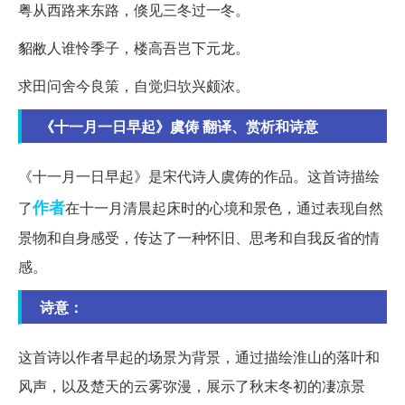
粤从西路来东路，倏见三冬过一冬。
貂敝人谁怜季子，楼高吾岂下元龙。
求田问舍今良策，自觉归欤兴颇浓。
《十一月一日早起》虞俦 翻译、赏析和诗意
《十一月一日早起》是宋代诗人虞俦的作品。这首诗描绘
作者
了
在十一月清晨起床时的心境和景色，通过表现自然
景物和自身感受，传达了一种怀旧、思考和自我反省的情
感。
诗意：
这首诗以作者早起的场景为背景，通过描绘淮山的落叶和
风声，以及楚天的云雾弥漫，展示了秋末冬初的凄凉景