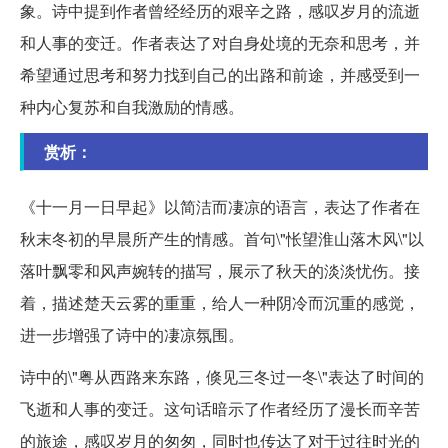
象。诗中提到作者曾经经历的艰辛之路，感叹岁月的流逝
和人事的变迁。作者表达了对自身处境的无奈和思考，并
希望通过思考和努力找到自己的出路和前途，并感受到一
种内心复苏和自我激励的情感。
赏析：
《十一月一日早起》以简洁而凄凉的语言，表达了作者在
秋末冬初的早晨所产生的情感。首句\"怅望淮山落木风\"以
落叶飘零和风声婉转的描写，展示了秋天的淡淡忧伤。接
着，描述楚天云雾的重重，给人一种阴冷而沉重的感觉，
进一步增强了诗中的凄凉氛围。
诗中的\"粤从西路来东路，倏见三冬过一冬\"表达了时间的
飞逝和人事的变迁。这句话暗示了作者经历了漫长而辛苦
的旅途，感叹岁月的匆匆，同时也传达了对于过往时光的