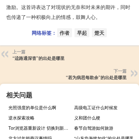
激励。这首诗表达了对现状的无奈和对未来的期许，同时
也传递了一种积极向上的情感，鼓舞人心。
网络标签：
作者
早起
楚天
上一篇
“迳路通深杳”的出处是哪里
下一篇
“若为病思每欺余”的出处是哪里
相关问题
光照强度的单位是什么啊
高级电工证什么时候发
逆水探索攻略
义和团什么梗
Tor浏览器重新设计 切换到新的Firefox Quantum引擎
春节自驾游如何旅游
北方过年能商议事情吗
“山东负海犹如此”的出处是哪里