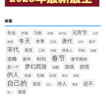
标签
元宵节
专业
习俗
中国
作者
你可以
公司
冬天
唐代
冬季
孩子
农村
北京
大学
宋代
寓意
很多人
手机
工作
年龄
技能
春节
攻略
时间
新年
春节期间
梦幻西游
游戏
疫情
是一个
汤圆
的人
礼物
的是
红包
考生
考试
自己的
还不
诗人
英语
费用
词人
都是
这一