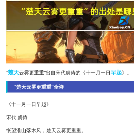
楚天
早起
“
云雾更重重”出自宋代虞俦的《十一月一日
》。
“楚天云雾更重重”全诗
《十一月一日早起》
宋代 虞俦
怅望淮山落木风，楚天云雾更重重。