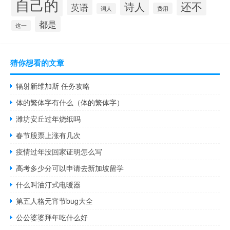
自己的
还不
诗人
英语
费用
词人
都是
这一
猜你想看的文章
辐射新维加斯 任务攻略
体的繁体字有什么（体的繁体字）
潍坊安丘过年烧纸吗
春节股票上涨有几次
疫情过年没回家证明怎么写
高考多少分可以申请去新加坡留学
什么叫油汀式电暖器
第五人格元宵节bug大全
公公婆婆拜年吃什么好