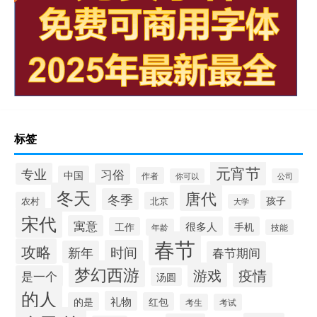
标签
元宵节
专业
习俗
中国
作者
你可以
公司
冬天
唐代
冬季
孩子
农村
北京
大学
宋代
寓意
很多人
手机
工作
年龄
技能
春节
攻略
时间
新年
春节期间
梦幻西游
游戏
疫情
是一个
汤圆
的人
礼物
的是
红包
考生
考试