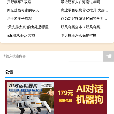
狂野飙车7 攻略
最近还有人在海南过年吗
你见过最夸张的冬天
商业零售板块异动拉升 大连友谊涨停
易手游卖号流程
作为新兴读研途径同等学力申硕费用更低读研更轻松吗
“天光露太真”的出处是哪里
双凤奇案全本（双风奇案）
nds游戏王gx 攻略
冬天蜂王怎么保护蜜蜂
☚
公告