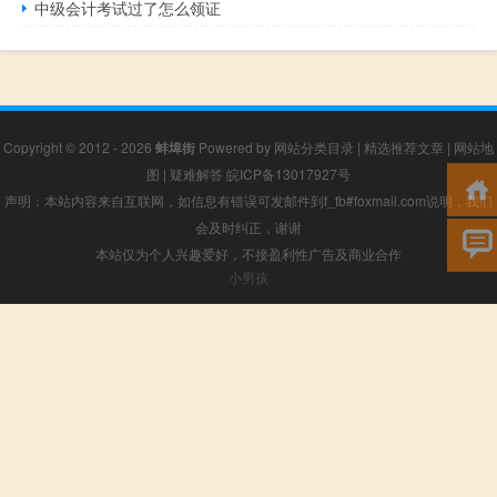
中级会计考试过了怎么领证
Copyright © 2012 - 2026
蚌埠街
Powered by
网站分类目录
|
精选推荐文章
|
网站地
图
|
疑难解答
皖ICP备13017927号
声明：本站内容来自互联网，如信息有错误可发邮件到f_fb#foxmail.com说明，我们
会及时纠正，谢谢
本站仅为个人兴趣爱好，不接盈利性广告及商业合作
小男孩