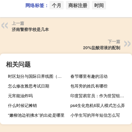
网络标签：
个月
商标注册
时间
上一篇
济南警察学校是几本
下一篇
20%盐酸溶液的配制
相关问题
时区划分与国际日界线图（时区划分示意图）
春节哪里有趣的活动
怎么修改雅思考试日期
包耳旁的姓氏有哪些
元宵能油炸吗
印度贸易官员：作为世贸组织争端解决方案的一部分对从美国进口的苹果征收20%的额外关税被取消
什么时候记摊销
ps4生化危机6双人模式怎么弄
“嫩柳池边初拂水”的出处是哪里
小学生写的拜年短信怎么写