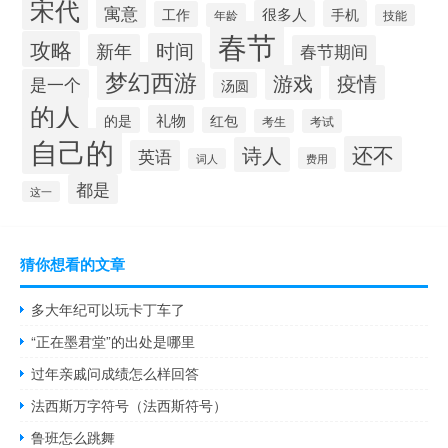
宋代
寓意
很多人
手机
工作
年龄
技能
春节
攻略
时间
新年
春节期间
梦幻西游
游戏
疫情
是一个
汤圆
的人
礼物
的是
红包
考生
考试
自己的
还不
诗人
英语
费用
词人
都是
这一
猜你想看的文章
多大年纪可以玩卡丁车了
“正在墨君堂”的出处是哪里
过年亲戚问成绩怎么样回答
法西斯万字符号（法西斯符号）
鲁班怎么跳舞