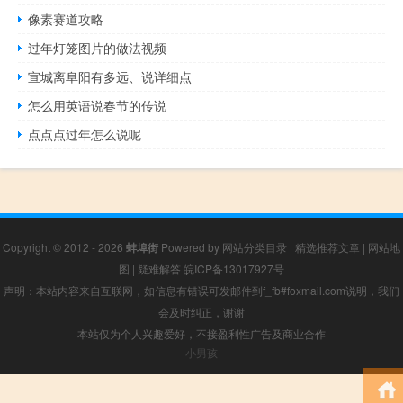
像素赛道攻略
过年灯笼图片的做法视频
宣城离阜阳有多远、说详细点
怎么用英语说春节的传说
点点点过年怎么说呢
Copyright © 2012 - 2026
蚌埠街
Powered by
网站分类目录
|
精选推荐文章
|
网站地
图
|
疑难解答
皖ICP备13017927号
声明：本站内容来自互联网，如信息有错误可发邮件到f_fb#foxmail.com说明，我们
会及时纠正，谢谢
本站仅为个人兴趣爱好，不接盈利性广告及商业合作
小男孩