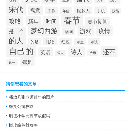
大学
宋代
寓意
很多人
手机
工作
年龄
技能
春节
攻略
时间
新年
春节期间
梦幻西游
游戏
疫情
是一个
汤圆
的人
礼物
的是
红包
考生
考试
自己的
还不
诗人
英语
费用
词人
都是
这一
猜你想看的文章
播放几张老师过年的图片
微笑公司攻略
明德小学元宵节放假吗
lol攻略英雄攻略