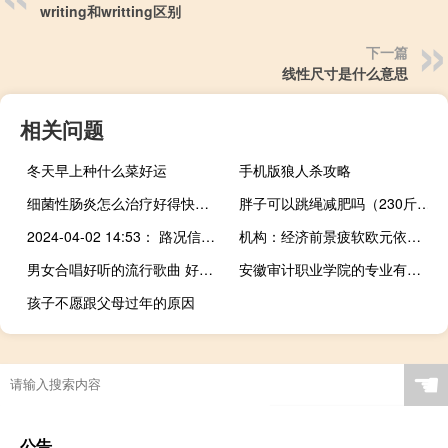
writing和writting区别
下一篇
线性尺寸是什么意思
相关问题
冬天早上种什么菜好运
手机版狼人杀攻略
细菌性肠炎怎么治疗好得快（什么是细菌性肠炎）
胖子可以跳绳减肥吗（230斤的胖子怎么减肥）
2024-04-02 14:53： 路况信息：2024年4月2日14时18分，平洞高速平伍段狮形山隧道内K88处西往东因一辆小车故障占用行车道，至14时48分故障已处理完毕。Sa85Za ​​​
机构：经济前景疲软欧元依然脆弱
男女合唱好听的流行歌曲 好听的男女对唱歌曲
安徽审计职业学院的专业有哪些
孩子不愿跟父母过年的原因
☚
公告