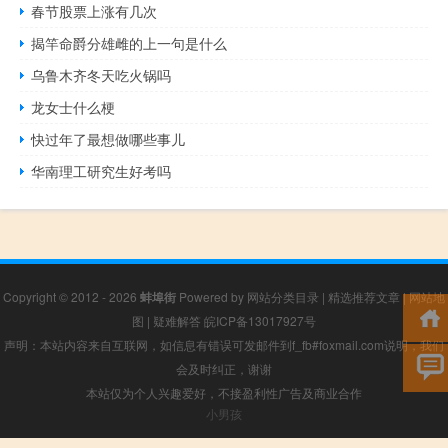
春节股票上涨有几次
揭竿命爵分雄雌的上一句是什么
乌鲁木齐冬天吃火锅吗
龙女士什么梗
快过年了最想做哪些事儿
华南理工研究生好考吗
Copyright © 2012 - 2026
蚌埠街
Powered by
网站分类目录
|
精选推荐文章
|
网站地
图
|
疑难解答
皖ICP备13017927号
声明：本站内容来自互联网，如信息有错误可发邮件到f_fb#foxmail.com说明，我们
会及时纠正，谢谢
本站仅为个人兴趣爱好，不接盈利性广告及商业合作
小男孩