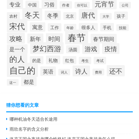
元宵节
专业
习俗
中国
作者
你可以
公司
冬天
唐代
冬季
孩子
农村
北京
大学
宋代
寓意
很多人
手机
工作
年龄
技能
春节
攻略
时间
新年
春节期间
梦幻西游
游戏
疫情
是一个
汤圆
的人
礼物
的是
红包
考生
考试
自己的
还不
诗人
英语
费用
词人
都是
这一
猜你想看的文章
哪种机油冬天适合长途用
雨欣名字的含义分析
洛克王国永夜战龙哪个性格好 洛克王国永夜战龙怎么得