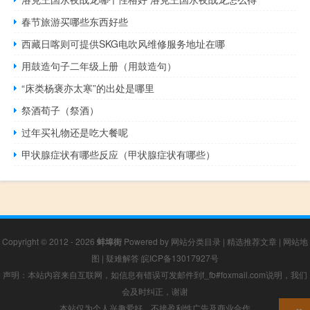
春节旅游买哪些东西好些
西藏日喀则可提供SKG电吹风维修服务地址在哪
用鼓造句子二年级上册（用鼓造句）
“床类杨褒亦太寒”的出处是哪里
祭酒荀子（祭酒）
过年买礼物还是吃大餐呢
甲状腺症状有哪些反应（甲状腺症状有哪些）
Copyright © 2012 - 2026
蚌埠街
Powered by
网站分类目录
|
精选推荐文章
|
网站地
图
|
疑难解答
皖ICP备13017927号
声明：本站内容来自互联网，如信息有错误可发邮件到f_fb#foxmail.com说明，我们
会及时纠正，谢谢
本站仅为个人兴趣爱好，不接盈利性广告及商业合作