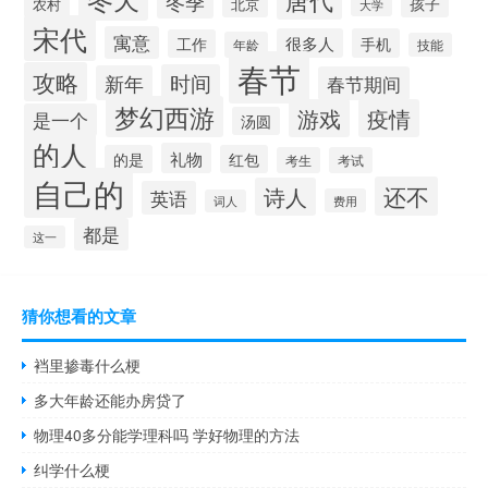
冬季
孩子
农村
北京
大学
宋代
寓意
很多人
手机
工作
年龄
技能
春节
攻略
时间
新年
春节期间
梦幻西游
游戏
疫情
是一个
汤圆
的人
礼物
的是
红包
考生
考试
自己的
还不
诗人
英语
费用
词人
都是
这一
猜你想看的文章
裆里掺毒什么梗
多大年龄还能办房贷了
物理40多分能学理科吗 学好物理的方法
纠学什么梗