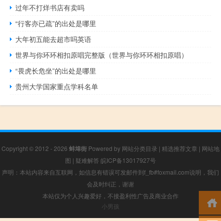
过年不打烊书店有卖吗
“行客亦已疏”的出处是哪里
大年初五能去超市吗英语
世界与你环环相扣原唱完整版（世界与你环环相扣原唱）
“畏虎长危坐”的出处是哪里
贵州大学国家重点学科名单
Copyright © 2012 - 2026
蚌埠街
Powered by
网站分类目录
|
精选推荐文章
|
网站地
图
|
疑难解答
皖ICP备13017927号
声明：本站内容来自互联网，如信息有错误可发邮件到f_fb#foxmail.com说明，我们
会及时纠正，谢谢
本站仅为个人兴趣爱好，不接盈利性广告及商业合作
小男孩