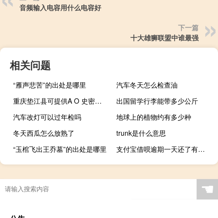
音频输入电容用什么电容好
下一篇
十大雄狮联盟中谁最强
相关问题
“雁声悲苦”的出处是哪里
汽车冬天怎么检查油
重庆垫江县可提供A O 史密斯壁挂炉维修服务地址在哪
出国留学行李能带多少公斤
汽车改灯可以过年检吗
地球上的植物约有多少种
冬天西瓜怎么放熟了
trunk是什么意思
“玉棺飞出王乔墓”的出处是哪里
支付宝借呗逾期一天还了有影响吗（支付宝上的借呗逾期了一天会有什么后果）
☚