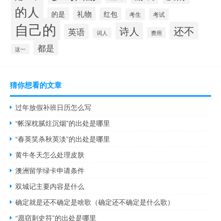
的人
礼物
的是
红包
考生
考试
自己的
还不
诗人
英语
费用
词人
都是
这一
猜你想看的文章
过年放假补班日历怎么写
“帐深枕腻炷沉烟”的出处是哪里
“春英笑杀秋英淡”的出处是哪里
黄牛冬天怎么处理皮肤
澳洲留学绿卡申请条件
双城记主要内容是什么
确定就是还不确定是啥歌（确定还不确定是什么歌）
“愿窃刺史符”的出处是哪里