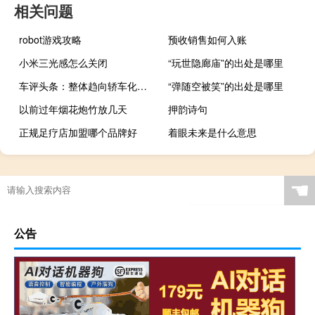
相关问题
robot游戏攻略
预收销售如何入账
小米三光感怎么关闭
“玩世隐廊庙”的出处是哪里
车评头条：整体趋向轿车化特征 开瑞K50 S试驾体验
“弹随空被笑”的出处是哪里
以前过年烟花炮竹放几天
押韵诗句
正规足疗店加盟哪个品牌好
着眼未来是什么意思
☚
公告