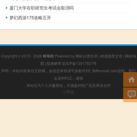
厦门大学在职研究生考试会取消吗
梦幻西游175攻略五开
Copyright © 2012 - 2026
蚌埠街
Powered by
网站分类目录
|
精选推荐文章
|
网站地
图
|
疑难解答
皖ICP备13017927号
声明：本站内容来自互联网，如信息有错误可发邮件到f_fb#foxmail.com说明，我们
会及时纠正，谢谢
本站仅为个人兴趣爱好，不接盈利性广告及商业合作
小男孩