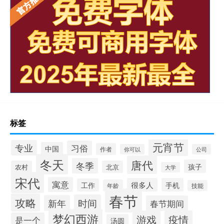
标签
元宵节
专业
习俗
中国
作者
你可以
公司
冬天
唐代
冬季
孩子
农村
北京
大学
宋代
寓意
很多人
手机
工作
年龄
技能
春节
攻略
时间
新年
春节期间
梦幻西游
游戏
疫情
是一个
汤圆