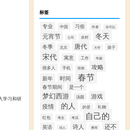
标签
专业
习俗
中国
作者
你可以
冬天
元宵节
农村
公司
唐代
冬季
孩子
北京
大学
宋代
寓意
工作
年龄
攻略
很多人
手机
技能
春节
时间
新年
春节期间
是一个
梦幻西游
游戏
汤圆
深入学习和研
的人
疫情
礼物
的是
自己的
红包
考生
考试
还不
诗人
英语
费用
词人