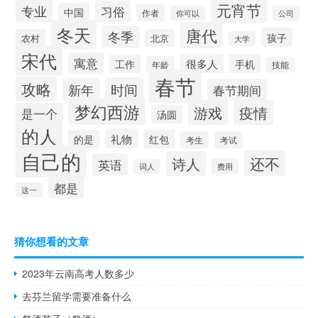
元宵节
专业
习俗
中国
作者
你可以
公司
冬天
唐代
冬季
孩子
农村
北京
大学
宋代
寓意
很多人
手机
工作
年龄
技能
春节
攻略
时间
新年
春节期间
梦幻西游
游戏
疫情
是一个
汤圆
的人
礼物
的是
红包
考生
考试
自己的
还不
诗人
英语
费用
词人
都是
这一
猜你想看的文章
2023年云南高考人数多少
去芬兰留学需要准备什么