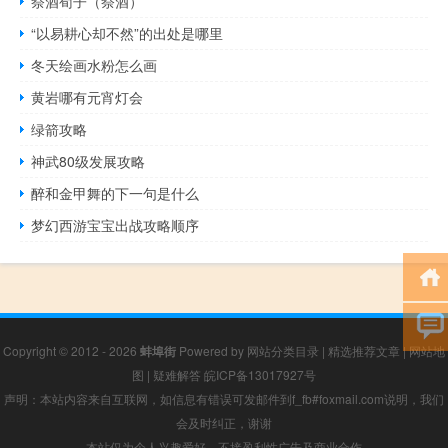
祭酒荀子（祭酒）
“以易耕心却不然”的出处是哪里
冬天绘画水粉怎么画
黄岩哪有元宵灯会
绿箭攻略
神武80级发展攻略
醉和金甲舞的下一句是什么
梦幻西游宝宝出战攻略顺序
Copyright © 2012 - 2026
蚌埠街
Powered by
网站分类目录
|
精选推荐文章
|
网站地
图
|
疑难解答
皖ICP备13017927号
声明：本站内容来自互联网，如信息有错误可发邮件到f_fb#foxmail.com说明，我们
会及时纠正，谢谢
本站仅为个人兴趣爱好，不接盈利性广告及商业合作