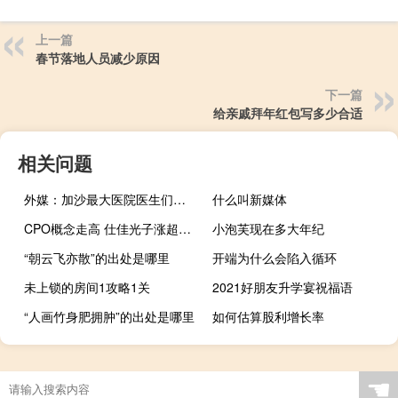
上一篇
春节落地人员减少原因
下一篇
给亲戚拜年红包写多少合适
相关问题
外媒：加沙最大医院医生们拒绝以军疏散令 称无法将患者弃之不顾
什么叫新媒体
CPO概念走高 仕佳光子涨超10%
小泡芙现在多大年纪
“朝云飞亦散”的出处是哪里
开端为什么会陷入循环
未上锁的房间1攻略1关
2021好朋友升学宴祝福语
“人画竹身肥拥肿”的出处是哪里
如何估算股利增长率
☚