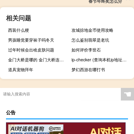
春节年终奖怎么分
相关问题
西装什么梗
攻城掠地金币使用攻略
男孩睡觉要穿袜子吗冬天
怎么鉴别翡翠是老坑
过年时候会出啥皮肤问题
如何评价李世石
金门大桥是哪的 金门大桥连接哪两个地方
ip-checker (查询本机ip地址工具) V1.3.505 绿色版（ip-checker (查询本机ip地址工具) V1.3.505 绿色版功能简介）
道具宠物拜年
梦幻西游在哪打书
☚
公告