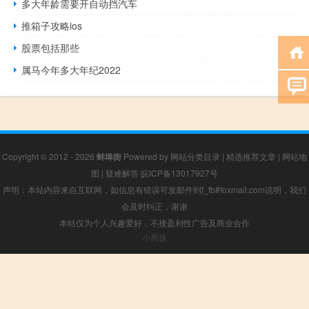
多大年龄需要开自动挡汽车
推箱子攻略ios
股票包括那些
属马今年多大年纪2022
Copyright © 2012 - 2026
蚌埠街
Powered by
网站分类目录
|
精选推荐文章
|
网站地
图
|
疑难解答
皖ICP备13017927号
声明：本站内容来自互联网，如信息有错误可发邮件到f_fb#foxmail.com说明，我们
会及时纠正，谢谢
本站仅为个人兴趣爱好，不接盈利性广告及商业合作
小男孩