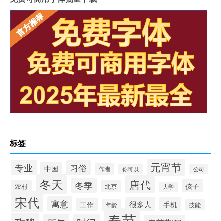
标签
元宵节
专业
习俗
中国
作者
你可以
公司
冬天
唐代
冬季
孩子
农村
北京
大学
宋代
寓意
很多人
手机
工作
年龄
技能
春节