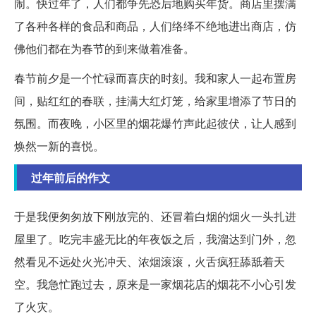
闹。快过年了，人们都争先恐后地购买年货。商店里摆满
了各种各样的食品和商品，人们络绎不绝地进出商店，仿
佛他们都在为春节的到来做着准备。
春节前夕是一个忙碌而喜庆的时刻。我和家人一起布置房
间，贴红红的春联，挂满大红灯笼，给家里增添了节日的
氛围。而夜晚，小区里的烟花爆竹声此起彼伏，让人感到
焕然一新的喜悦。
过年前后的作文
于是我便匆匆放下刚放完的、还冒着白烟的烟火一头扎进
屋里了。吃完丰盛无比的年夜饭之后，我溜达到门外，忽
然看见不远处火光冲天、浓烟滚滚，火舌疯狂舔舐着天
空。我急忙跑过去，原来是一家烟花店的烟花不小心引发
了火灾。