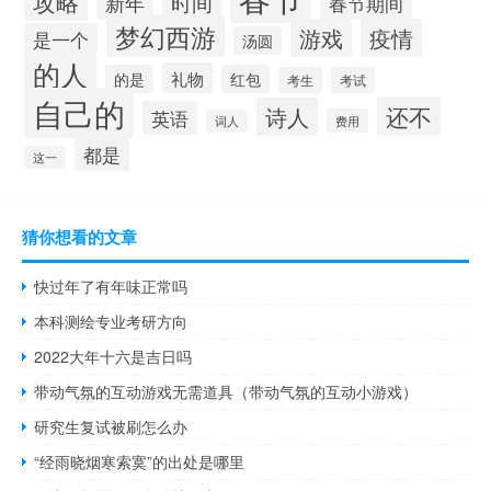
攻略
时间
新年
春节期间
梦幻西游
游戏
疫情
是一个
汤圆
的人
礼物
的是
红包
考生
考试
自己的
还不
诗人
英语
费用
词人
都是
这一
猜你想看的文章
快过年了有年味正常吗
本科测绘专业考研方向
2022大年十六是吉日吗
带动气氛的互动游戏无需道具（带动气氛的互动小游戏）
研究生复试被刷怎么办
“经雨晓烟寒索寞”的出处是哪里