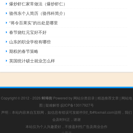
爆炒虾仁家常做法（爆炒虾仁）
骆伟东个人简历（骆伟科简介）
“将令百果实”的出处是哪里
春节烧红元宝好不好
山东的职业学校有哪些
期权的春节策略
英国统计硕士就业怎么样
Copyright © 2012 - 2026
蚌埠街
Powered by
网站分类目录
|
精选推荐文章
|
网站地
图
|
疑难解答
皖ICP备13017927号
声明：本站内容来自互联网，如信息有错误可发邮件到f_fb#foxmail.com说明，我们
会及时纠正，谢谢
本站仅为个人兴趣爱好，不接盈利性广告及商业合作
小男孩