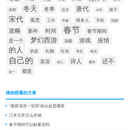
冬天
唐代
冬季
孩子
农村
北京
大学
宋代
寓意
很多人
手机
工作
年龄
技能
春节
攻略
时间
新年
春节期间
梦幻西游
游戏
疫情
是一个
汤圆
的人
礼物
的是
红包
考生
考试
自己的
还不
诗人
英语
费用
词人
都是
这一
猜你想看的文章
“孤驿清澄一笑同”的出处是哪里
江米元宵怎么存储
春节期间可以贴窗花吗