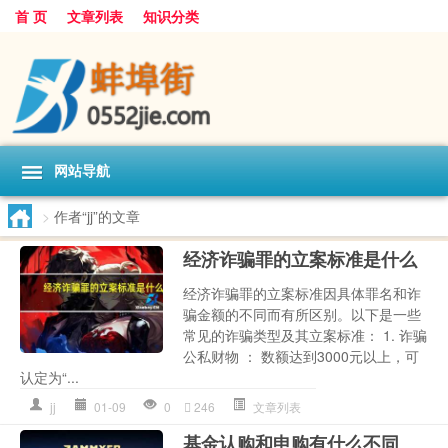
首 页
文章列表
知识分类
网站导航
>
作者“jj”的文章
经济诈骗罪的立案标准是什么
经济诈骗罪的立案标准因具体罪名和诈
骗金额的不同而有所区别。以下是一些
常见的诈骗类型及其立案标准： 1. 诈骗
公私财物 ： 数额达到3000元以上，可
认定为“...
jj
01-09
0
246
文章列表
基金认购和申购有什么不同