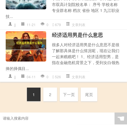
市双高计划院校名单： 序号 学校名称
专业群名称 档次 省份 地区 1 九江职业
技...
jj
11-21
0
679
文章列表
经济适用男是什么意思
很多人对经济适用男是什么意思不是很
了解那具体是什么情况呢，现在让我们
一起来瞧瞧吧！ 1、经济适用型男，是
指在金融危机背景之下，受到女白领热
捧的择偶目...
jj
04-11
0
526
文章列表
1
2
下一页
尾页
☚