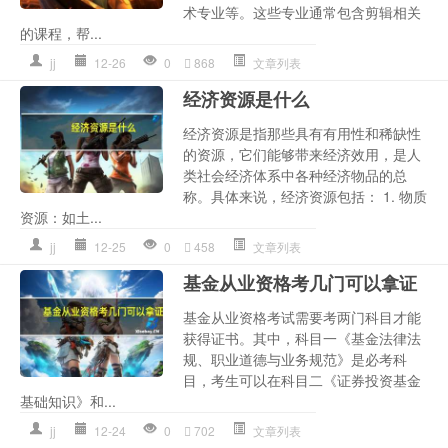
术专业等。这些专业通常包含剪辑相关
的课程，帮...
jj
12-26
0
868
文章列表
经济资源是什么
经济资源是指那些具有有用性和稀缺性
的资源，它们能够带来经济效用，是人
类社会经济体系中各种经济物品的总
称。具体来说，经济资源包括： 1. 物质
资源：如土...
jj
12-25
0
458
文章列表
基金从业资格考几门可以拿证
基金从业资格考试需要考两门科目才能
获得证书。其中，科目一《基金法律法
规、职业道德与业务规范》是必考科
目，考生可以在科目二《证券投资基金
基础知识》和...
jj
12-24
0
702
文章列表