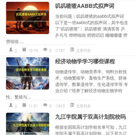
叽叽喳喳AABB式拟声词
当前问题：叽叽喳喳的aabb式拟声词
以下是一些aabb式的拟声词，其中包含
了“叽叽喳喳”： 叽叽喳喳 滴滴答答 乒
乒乓乓 哗哗啦啦 唠唠叨叨 嘟嘟囔囔 劈
劈啦啦 ...
jj
12-16
0
187
文章列表
经济动物学学习哪些课程
动物遗传学、动物营养学、饲料分析技
术、动物繁殖学、畜牧生产系统、群体
遗传学、数量遗传学、生化遗传学等 专
业介绍 \"培养了解经济动物生物学特
性、繁殖与...
jj
11-21
0
813
文章列表
九江学院属于双高计划院校吗
根据全国双高计划学校名单可知，九江
学院不属于双高计划院校。以下是九江