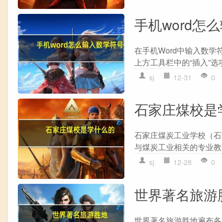
手机word怎
在手机Word中输入数学符
上方工具栏中的“插入”选项
sj
12-31
0
石家庄煤校是
石家庄煤炭工业学校（石
与煤炭工业相关的专业教
sj
12-28
0
世界著名旅游
世界著名旅游胜地遍布各