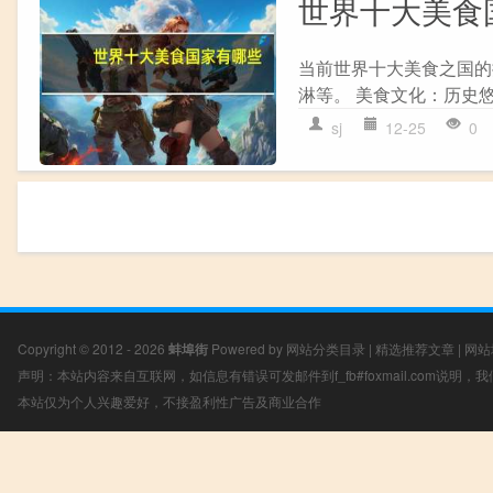
世界十大美食
当前世界十大美食之国的
淋等。 美食文化：历史悠
sj
12-25
0
Copyright © 2012 - 2026
蚌埠街
Powered by
网站分类目录
|
精选推荐文章
|
网站
声明：本站内容来自互联网，如信息有错误可发邮件到f_fb#foxmail.com说明
本站仅为个人兴趣爱好，不接盈利性广告及商业合作