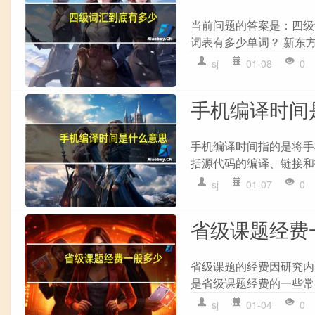
当前问题的答案是：四级
词表有多少单词？ 新东方
sj
01-08
0
手机编译时间
手机编译时间指的是将手
括源代码的编译、链接和
sj
01-07
0
省级课题经费
省级课题的经费因研究内
是省级课题经费的一些常见情
sj
01-04
0