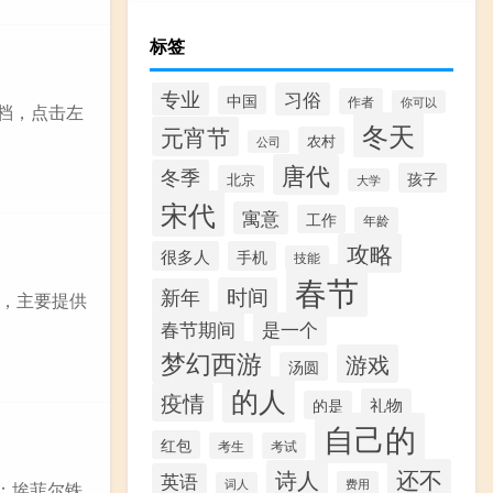
标签
专业
习俗
中国
作者
你可以
文档，点击左
冬天
元宵节
农村
公司
唐代
冬季
孩子
北京
大学
宋代
寓意
工作
年龄
攻略
很多人
手机
技能
春节
时间
新年
，主要提供
春节期间
是一个
梦幻西游
游戏
汤圆
的人
疫情
礼物
的是
自己的
红包
考生
考试
还不
诗人
英语
费用
词人
：埃菲尔铁