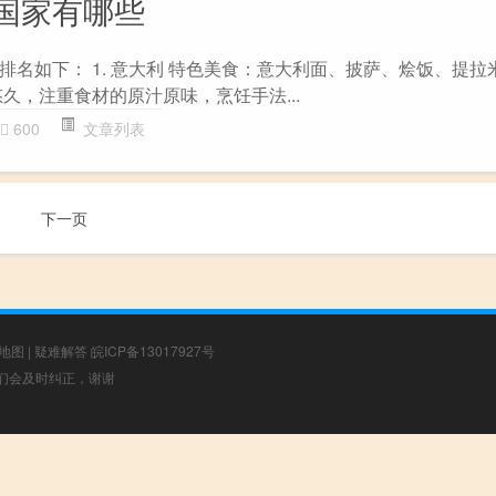
国家有哪些
排名如下： 1. 意大利 特色美食：意大利面、披萨、烩饭、提拉
久，注重食材的原汁原味，烹饪手法...
600
文章列表
下一页
地图
|
疑难解答
皖ICP备13017927号
，我们会及时纠正，谢谢