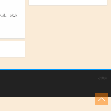
米苏、冰淇
小男孩