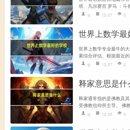
塔、凡尔赛宫 罗马 ：斗兽
sj
12-27
0
世界上数学最
世界上数学专业最牛的大
素综合评估。根据最近的
sj
12-27
0
释家意思是什
释家通常指的是佛教及其
受佛教信仰所主导。 佛教
sj
12-25
0