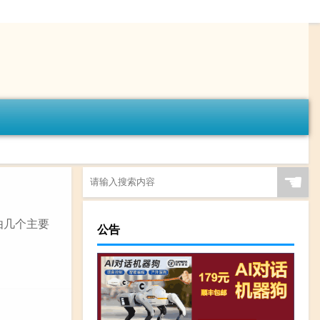
☚
由几个主要
公告