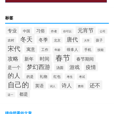
标签
元宵节
专业
习俗
中国
作者
你可以
公司
冬天
唐代
冬季
孩子
农村
北京
大学
宋代
寓意
很多人
手机
工作
年龄
技能
春节
攻略
时间
新年
春节期间
梦幻西游
游戏
疫情
是一个
汤圆
的人
礼物
的是
红包
考生
考试
自己的
还不
诗人
英语
费用
词人
都是
这一
猜你想看的文章