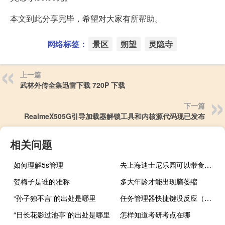
本文到此分享完毕，希望对大家有所帮助。
网络标签：
景区
朔望
灵隐寺
上一篇
武林外传全集迅雷下载 720P 下载
下一篇
RealmeX505G引导加载器解锁工具和内核源代码现已发布
相关问题
如何理解5s管理
去上海迪士尼乐园可以带食物和水吗 上海迪士尼美食价格多少
贺梅子是谁的雅称
多大年龄才能出现脑萎缩
“孙子独不言”的出处是哪里
任务管理器快捷键没反应（任务管理器快捷键xp）
“日长花影过池亭”的出处是哪里
怎样知道考研考点在哪