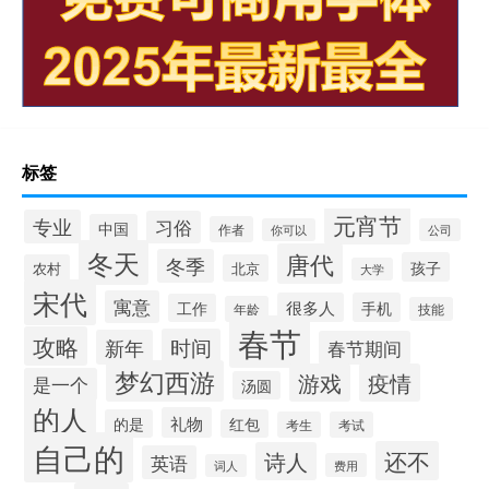
标签
元宵节
专业
习俗
中国
作者
你可以
公司
冬天
唐代
冬季
孩子
农村
北京
大学
宋代
寓意
很多人
手机
工作
年龄
技能
春节
攻略
时间
新年
春节期间
梦幻西游
游戏
疫情
是一个
汤圆
的人
礼物
的是
红包
考生
考试
自己的
还不
诗人
英语
费用
词人