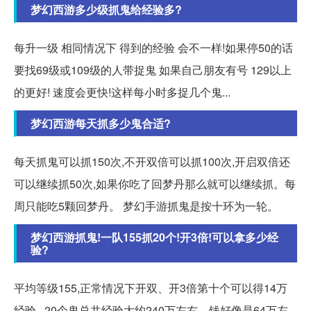
梦幻西游多少级抓鬼给经验多?
每升一级 相同情况下 得到的经验 会不一样!如果停50的话
要找69级或109级的人带捉鬼 如果自己朋友有号 129以上
的更好! 速度会更快!这样每小时多捉几个鬼...
梦幻西游每天抓多少鬼合适?
每天抓鬼可以抓150次,不开双倍可以抓100次,开启双倍还
可以继续抓50次,如果你吃了回梦丹那么就可以继续抓。每
周只能吃5颗回梦丹。 梦幻手游抓鬼是按十环为一轮。
梦幻西游抓鬼!一队155抓20个!开3倍!可以拿多少经
验?
平均等级155,正常情况下开双、开3倍第十个可以得14万
经验, ,20个鬼总共经验大约240万左右。钱好像是64万左